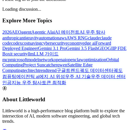
Loading discussion...
Explore More Topics
2026
AEO
agent
Agentic AI
ai
AI 에이전트
AI 우주 탐사
anthropic
antigravity
automation
aws
AWS RNG
claude
claude
code
codex
costsaving
cybersecurity
economy
edge ai
Forward
Deployed Engineer
Gemini 3.1 Pro
Gemini 3.5 Flash
GEO
GIIP FDE
Box
it security
llm
LLM 가이드
mcp
microsoft
model
network
openai
openclaw
optimization
Orbital
Computing
Project Suncatcher
qwen
Satellite Edge
Computing
tech
techtrend
trend
구글트렌드
궤도 데이터센터
궤도
컴퓨팅
에이전틱 ai
에지 AI 위성
우주 AI 기술
우주 데이터 센터
인공지능 우주 탐사
토큰 최적화
🦋
About Littleworld
Littleworld is a high-performance blog platform built to explore the
intersection of AI, modern software engineering, and global tech
trends.