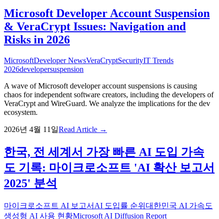
Microsoft Developer Account Suspension
& VeraCrypt Issues: Navigation and
Risks in 2026
Microsoft
Developer News
VeraCrypt
Security
IT Trends
2026
developer
suspension
A wave of Microsoft developer account suspensions is causing
chaos for independent software creators, including the developers of
VeraCrypt and WireGuard. We analyze the implications for the dev
ecosystem.
2026년 4월 11일
Read Article →
한국, 전 세계서 가장 빠른 AI 도입 가속
도 기록: 마이크로소프트 'AI 확산 보고서
2025' 분석
마이크로소프트 AI 보고서
AI 도입률 순위
대한민국 AI 가속도
생성형 AI 사용 현황
Microsoft AI Diffusion Report