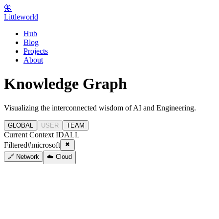
🦋
Littleworld
Hub
Blog
Projects
About
Knowledge Graph
Visualizing the interconnected wisdom of AI and Engineering.
GLOBAL
USER
TEAM
Current Context ID
ALL
Filtered
#
microsoft
🔗 Network
☁️ Cloud