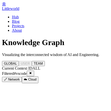
🦋
Littleworld
Hub
Blog
Projects
About
Knowledge Graph
Visualizing the interconnected wisdom of AI and Engineering.
GLOBAL
USER
TEAM
Current Context ID
ALL
Filtered
#
vscode
🔗 Network
☁️ Cloud