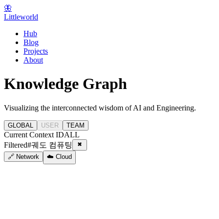
🦋
Littleworld
Hub
Blog
Projects
About
Knowledge Graph
Visualizing the interconnected wisdom of AI and Engineering.
GLOBAL
USER
TEAM
Current Context ID
ALL
Filtered
#
궤도 컴퓨팅
🔗 Network
☁️ Cloud