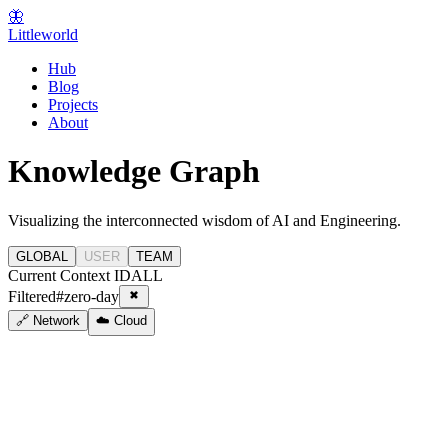
🦋
Littleworld
Hub
Blog
Projects
About
Knowledge Graph
Visualizing the interconnected wisdom of AI and Engineering.
GLOBAL
USER
TEAM
Current Context ID
ALL
Filtered
#
zero-day
🔗 Network
☁️ Cloud