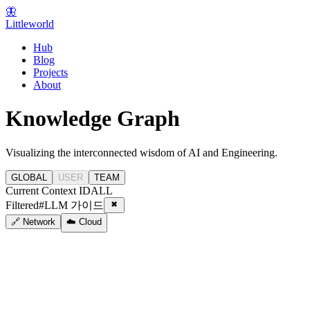
🦋
Littleworld
Hub
Blog
Projects
About
Knowledge Graph
Visualizing the interconnected wisdom of AI and Engineering.
GLOBAL
USER
TEAM
Current Context ID
ALL
Filtered
#
LLM 가이드
🔗 Network
☁️ Cloud