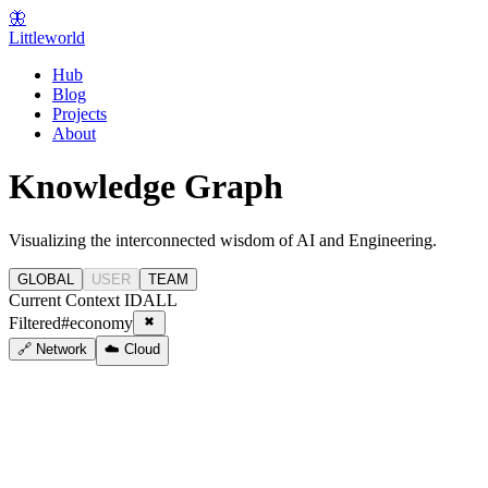
🦋
Littleworld
Hub
Blog
Projects
About
Knowledge Graph
Visualizing the interconnected wisdom of AI and Engineering.
GLOBAL
USER
TEAM
Current Context ID
ALL
Filtered
#
economy
🔗 Network
☁️ Cloud