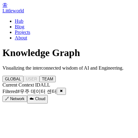
🦋
Littleworld
Hub
Blog
Projects
About
Knowledge Graph
Visualizing the interconnected wisdom of AI and Engineering.
GLOBAL
USER
TEAM
Current Context ID
ALL
Filtered
#
우주 데이터 센터
🔗 Network
☁️ Cloud