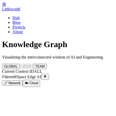
🦋
Littleworld
Hub
Blog
Projects
About
Knowledge Graph
Visualizing the interconnected wisdom of AI and Engineering.
GLOBAL
USER
TEAM
Current Context ID
ALL
Filtered
#
Space Edge AI
🔗 Network
☁️ Cloud