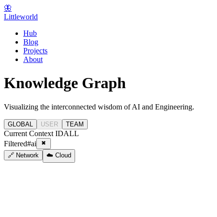
🦋
Littleworld
Hub
Blog
Projects
About
Knowledge Graph
Visualizing the interconnected wisdom of AI and Engineering.
GLOBAL
USER
TEAM
Current Context ID
ALL
Filtered
#
ai
🔗 Network
☁️ Cloud