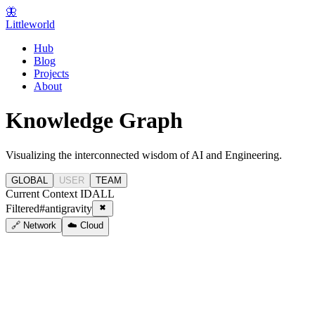
🦋
Littleworld
Hub
Blog
Projects
About
Knowledge Graph
Visualizing the interconnected wisdom of AI and Engineering.
GLOBAL
USER
TEAM
Current Context ID
ALL
Filtered
#
antigravity
🔗 Network
☁️ Cloud