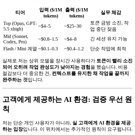
입력 ($/1M
출력 ($/1M
티어
실무 체감
tokens)
tokens)
토큰 금방 소진, 작
Top (Opus, GPT-
~$4–5
~$25–30
5.5 xhigh)
업 중단 잦음
Mid (Sonnet,
긴 세션 유지 가능
~$0.8–1.5
~$4–8
Codex, Pro)
Flash / Mini 계열
~$0.1–0.3
~$0.4–1.2
단순 작업에 최적
실제로 저는 상위 모델을 장시간 사용하다가
토큰이 빨리 소진
되어 오히려 작업 완성도가 낮아지는 경험
을 했습니다. 비용
절감보다 더 중요한 건,
컨텍스트를 유지한 채 작업을 끝까지
완주하는 것
입니다.
고객에게 제공하는 AI 환경: 검증 우선 원
칙
저는 단순 개인 사용자가 아니라,
실 고객에게 AI 환경을 제공
하는 입장
입니다. 이 위치에서는 추가적인 원칙이 요구됩니다.