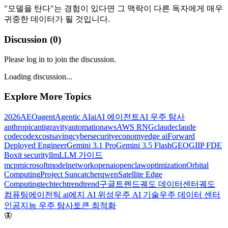
"모델을 탄다"는 경험이 있다면 그 맥락이 다른 독자에게 매우
귀중한 데이터가 될 것입니다.
Discussion (
0
)
Please log in to join the discussion.
Loading discussion...
Explore More Topics
2026
AEO
agent
Agentic AI
ai
AI 에이전트
AI 우주 탐사
anthropic
antigravity
automation
aws
AWS RNG
claude
claude
code
codex
costsaving
cybersecurity
economy
edge ai
Forward
Deployed Engineer
Gemini 3.1 Pro
Gemini 3.5 Flash
GEO
GIIP FDE
Box
it security
llm
LLM 가이드
mcp
microsoft
model
network
openai
openclaw
optimization
Orbital
Computing
Project Suncatcher
qwen
Satellite Edge
Computing
tech
techtrend
trend
구글트렌드
궤도 데이터센터
궤도
컴퓨팅
에이전틱 ai
에지 AI 위성
우주 AI 기술
우주 데이터 센터
인공지능 우주 탐사
토큰 최적화
🦋