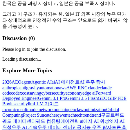
한국은 공급 과잉 시장이고, 일본은 공급 부족 시장이다.
그리고 이 구조가 유지되는 한, 일본 IT 외주 시장의 높은 단가
와 상대적으로 안정적인 수익 구조는 앞으로도 쉽게 바뀌지 않
을 가능성이 높다.
Discussion (
0
)
Please log in to join the discussion.
Loading discussion...
Explore More Topics
2026
AEO
agent
Agentic AI
ai
AI 에이전트
AI 우주 탐사
anthropic
antigravity
automation
aws
AWS RNG
claude
claude
code
codex
costsaving
cybersecurity
economy
edge ai
Forward
Deployed Engineer
Gemini 3.1 Pro
Gemini 3.5 Flash
GEO
GIIP FDE
Box
it security
llm
LLM 가이드
mcp
microsoft
model
network
openai
openclaw
optimization
Orbital
Computing
Project Suncatcher
qwen
tech
techtrend
trend
구글트렌드
궤도 데이터센터
궤도 컴퓨팅
에이전틱 ai
에지 AI 위성
엣지 AI
위성
우주 AI 기술
우주 데이터 센터
인공지능 우주 탐사
토큰 최