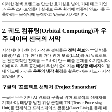
이러한 검색 트렌드는 단순한 호기심을 넘어, 거대 테크 기업
과 우주 스타트업들이 실제로 우주 환경에 컴퓨팅 인프라를 구
축하려는 움직임에 동참하고 있음을 시사합니다.
2. 궤도 컴퓨팅(Orbital Computing)과 우
주 데이터 센터의 서막
지상 데이터 센터의 가장 큰 걸림돌은
전력 확보
와 **열 방출
(쿨링)**입니다. 현대의 거대 언어 모델(LLM)과 AI 워크로드
는 천문학적인 전력을 소모하며 탄소 배출 문제를 야기합니다.
이에 따라 우주 공간에서 무한히 쏟아지는
태양광 에너지
와 절
대 영도에 가까운
우주의 냉각 환경
을 활용하려는 시도가 시작
되었습니다.
구글의 '프로젝트 선캐처 (Project Suncatcher)'
구글은 우주 기반 AI 인프라 구축을 위한 프로젝트 선캐처를
기획하며, 태양광 발전 위성 군집에 TPU(Tensor Processing
Unit)를 탑재하고 프리스페이스 광통신(Laser Link)을 통해 데