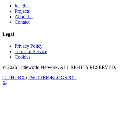
Insights
Projects
About Us
Contact
Legal
Privacy Policy
Terms of Service
Cookies
© 2026 Littleworld Network. ALL RIGHTS RESERVED.
GITHUB
X (TWITTER)
BLOGSPOT
🦋