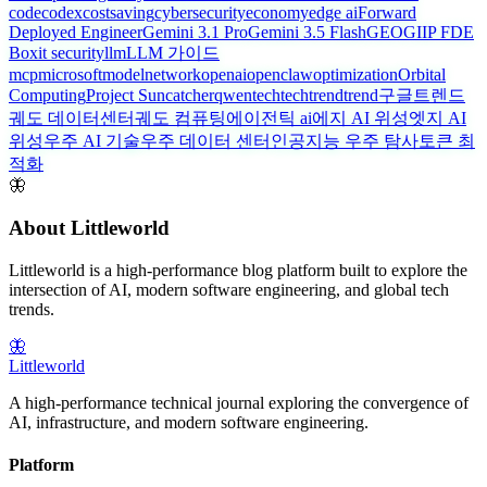
code
codex
costsaving
cybersecurity
economy
edge ai
Forward
Deployed Engineer
Gemini 3.1 Pro
Gemini 3.5 Flash
GEO
GIIP FDE
Box
it security
llm
LLM 가이드
mcp
microsoft
model
network
openai
openclaw
optimization
Orbital
Computing
Project Suncatcher
qwen
tech
techtrend
trend
구글트렌드
궤도 데이터센터
궤도 컴퓨팅
에이전틱 ai
에지 AI 위성
엣지 AI
위성
우주 AI 기술
우주 데이터 센터
인공지능 우주 탐사
토큰 최
적화
🦋
About Littleworld
Littleworld is a high-performance blog platform built to explore the
intersection of AI, modern software engineering, and global tech
trends.
🦋
Littleworld
A high-performance technical journal exploring the convergence of
AI, infrastructure, and modern software engineering.
Platform