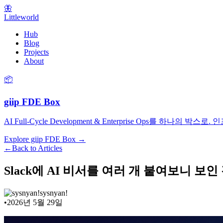
🦋
Littleworld
Hub
Blog
Projects
About
📦
giip FDE Box
AI Full-Cycle Development & Enterprise Ops를
Explore giip FDE Box →
←
Back to Articles
Slack에 AI 비서를 여러 개 붙여보니 보인 것들 (
sysnyan!
•
2026년 5월 29일