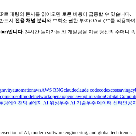
에도, MCP로 대량의 문서를 읽어오면 토큰 비용이 급증할 수 있습니다.
때는 반드시
전용 채널 분리
와 **최소 권한 부여(OAuth)**를 적용
or)입니다.
24시간 돌아가는 AI 개발팀을 지금 당신의 주머니 
gravity
automation
aws
AWS RNG
claude
claude code
codex
costsaving
cy
cp
microsoft
model
network
openai
openclaw
optimization
Orbital Comput
퓨팅
에이전틱 ai
에지 AI 위성
우주 AI 기술
우주 데이터 센터
인공지
ntersection of AI, modern software engineering, and global tech trends.