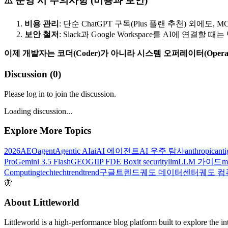
⚠️ 운영 시 주의사항 (비용과 보안)
비용 관리
: 단순 ChatGPT 구독(Plus 플랜 추천) 외
보안 철저
: Slack과 Google Workspace를 AI에 연결할 
이제 개발자는 코더(Coder)가 아니라 시스템 오퍼레이터(Operat
Discussion (
0
)
Please log in to join the discussion.
Loading discussion...
Explore More Topics
2026
AEO
agent
Agentic AI
ai
AI 에이전트
AI 우주 탐사
anthropic
anti
Pro
Gemini 3.5 Flash
GEO
GIIP FDE Box
it security
llm
LLM 가이드
m
Computing
tech
techtrend
trend
구글트렌드
궤도 데이터센터
궤도 컴
🦋
About Littleworld
Littleworld is a high-performance blog platform built to explore the i