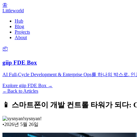
🦋
Littleworld
Hub
Blog
Projects
About
📦
giip FDE Box
AI Full-Cycle Development & Enterprise Ops를
Explore giip FDE Box →
←
Back to Articles
📱 스마트폰이 개발 컨트롤 타워가 되다: Cod
sysnyan!
•
2026년 5월 26일