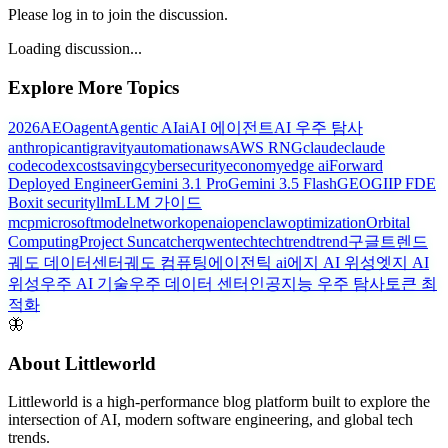
Please log in to join the discussion.
Loading discussion...
Explore More Topics
2026
AEO
agent
Agentic AI
ai
AI 에이전트
AI 우주 탐사
anthropic
antigravity
automation
aws
AWS RNG
claude
claude
code
codex
costsaving
cybersecurity
economy
edge ai
Forward
Deployed Engineer
Gemini 3.1 Pro
Gemini 3.5 Flash
GEO
GIIP FDE
Box
it security
llm
LLM 가이드
mcp
microsoft
model
network
openai
openclaw
optimization
Orbital
Computing
Project Suncatcher
qwen
tech
techtrend
trend
구글트렌드
궤도 데이터센터
궤도 컴퓨팅
에이전틱 ai
에지 AI 위성
엣지 AI
위성
우주 AI 기술
우주 데이터 센터
인공지능 우주 탐사
토큰 최
적화
🦋
About Littleworld
Littleworld is a high-performance blog platform built to explore the
intersection of AI, modern software engineering, and global tech
trends.