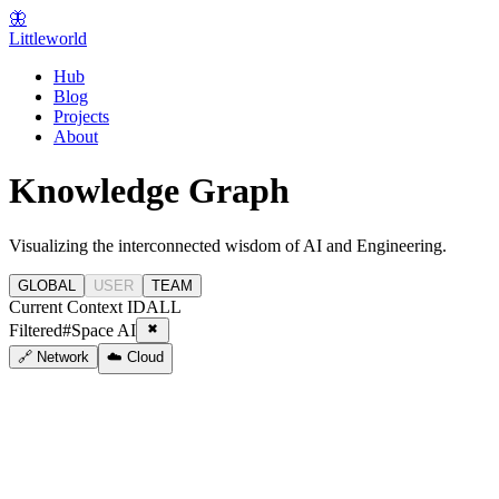
🦋
Littleworld
Hub
Blog
Projects
About
Knowledge Graph
Visualizing the interconnected wisdom of AI and Engineering.
GLOBAL
USER
TEAM
Current Context ID
ALL
Filtered
#
Space AI
🔗 Network
☁️ Cloud